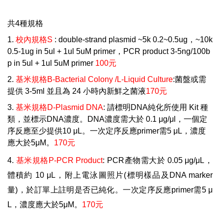
共
4
種規格
1.
校內規格
S
: double-strand plasmid ~5k 0.2~0.5ug
，
~10k
0.5-1ug in 5ul + 1ul 5uM primer
，
PCR product 3-5ng/100b
p in 5ul + 1ul 5uM primer
100
元
2.
基米規格
B-Bacterial Colony /L-Liquid Culture
:
菌盤或需
提供
3-5ml
並且為
24
小時內新鮮之菌液
170
元
3.
基米規格
D-Plasmid DNA
:
請標明
DNA
純化所使用
Kit
種
類，並標示
DNA
濃度。
DNA
濃度需大於
0.1
μ
g/
μ
l
，一個定
序反應至少提供
10
μ
L
。一次定序反應
primer
需
5
μ
L
，濃度
應大於
5
μ
M
。
170
元
4.
基米規格
P-PCR Product
:
PCR
產物需大於
0.05
μ
g/
μ
L
，
體積約
10
μ
L
，附上電泳圖照片
(
標明樣品及
DNA marker
量
)
，於訂單上註明是否已純化。一次定序反應
primer
需
5
μ
L
，濃度應大於
5
μ
M
。
170
元