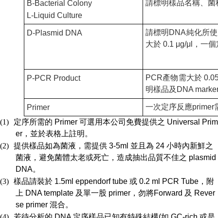
請標明樣品名稱、菌
B-Bacterial Colony
L-Liquid Culture
請標明
DNA
純化所使
D-Plasmid DNA
大於
0.1
μ
g/
μ
l
，一個
PCR
產物需大於
0.0
P-PCR Product
明樣品及
DNA marke
一次定序反應
primer
Primer
(1)
定序所需的
Primer
可選用本公司免費提供之
Universal Prim
er
，並於表格上註明。
(2)
提供樣品如為菌液，需提供
3-5ml
並且為
24
小時內新鮮之
菌液，避免菌體太老或死亡，造成抽出品質不佳之
plasmid
DNA
。
(3)
樣品請裝於
1.5ml eppendorf tube
或
0.2 ml PCR Tube
，附
上
DNA template
及單一股
primer
，勿將
Forward
及
Rever
se primer
混合。
(4)
若待分析的
DNA
定序樣品已知有特殊結構
(
如
GC-rich
或是