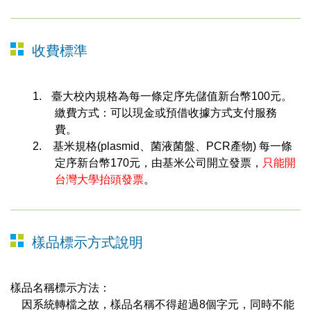
收費標準
1.
臺大校內規格為每一條定序先儲值新台幣100元。
繳費方式：可以現金或預借收據方式支付服務
費。
2. 基米規格(plasmid、菌液菌盤、PCR產物) 每一條
定序新台幣170元，由基米公司開立發票，
只能開
台灣大學抬頭發票
。
樣品標示方式說明
樣品名稱標示方法：
因系統轉檔之故，樣品名稱不得超過
8
個字元，同時不能