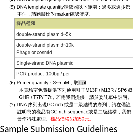
(5)
DNA template quantity
請依照以下範圍：過多或過少都
不佳，請跑膠比對
marker
確認濃度
。
樣品種類
double-strand plasmid~5k
double-strand plasmid~10k
Phage or cosmid
Single-strand DNA plasmid
PCR product 100bp / per
(6)
Primer quantity
：
3~5 μM
，取
1 μl
本實驗室免費提供下列通用引子
M13F / M13R / SP6 /B
GHR / T7P/ T7t
，若需我們提供，請於委託單中註明。
(7)
DNA
序列出現
GC rich
或是二級結構的序列，請在備註
註明您的樣品有
GC rich sequence
或是二級結構，我們
會作特殊處理。
樣品價格另加
50
元。
Sample Submission Guidelines