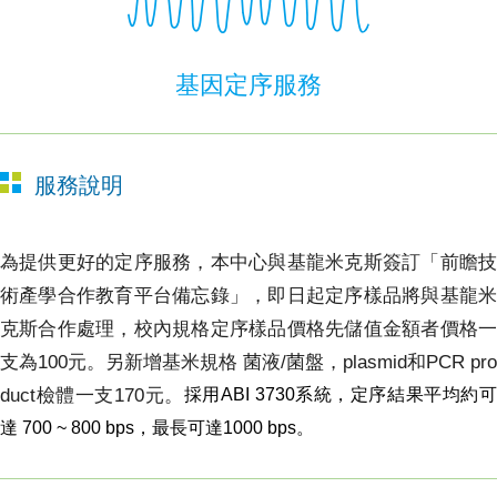
基因定序服務
服務說明
為提供更好的定序服務，本中心與基龍米克斯簽訂「前瞻技
術產學合作教育平台備忘錄」，即日起定序樣品將與基龍米
克斯合作處理，校內規格定序樣品價格先儲值金額者價格一
支為
100
元。另新增基米規格 菌液
/
菌盤，
plasmid
和
PCR pro
duct
檢體一支
170
元。
採用
ABI 3730
系統，定序結果平均約
達
700 ~ 800 bps
，最長可達
1000 bps
。