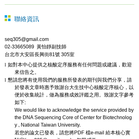
聯絡資訊
seq305@gmail.com
02-33665089
黃怡靜副技師
台北市大安區長興街
81
號
305
室
l
如對本中心提供之核酸定序服務有任何問題或建議，歡迎
來信告之。
l
懇請您將有使用我們的服務所發表的期刊與我們分享，請
於發表文章時惠予致謝台大生技中心核酸定序核心，以
便於收集統計，做為服務成效評鑑之用。致謝文字參考
如下
:
We would like to acknowledge the service provided by
the DNA Sequencing Core of
Center for
Biotechnolog
y
,
National Taiwan University.
若您的論文已發表，請您將
PDF
檔
e-mail
給本核心實