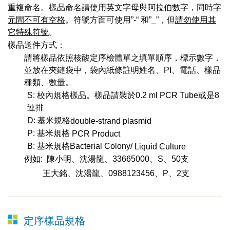
重複命名。樣品命名請使用英文字母與阿拉伯數字，同時
字
元間不可有空格
。符號方面可使用
”-“
和
”_”
，但
請勿使用其
它特殊符號
。
樣品送件方式：
請將樣品依照核酸定序檢體單之填單順序，標示數字，
並放在夾鏈袋中，袋內紙條註明姓名、
PI
、電話、樣品
種類、數量。
S:
校內規格樣品。
樣品請裝於
0.2 ml PCR Tube
或是
8
連排
D:
基米規格
double-strand plasmid
P:
基米規格
PCR Product
B:
基米規格
Bacterial Colony/
Liquid Culture
例如
:
陳小明、沈湯龍、
33665000
、
S
、
50
支
王大銘、沈湯龍、
0988123456
、
P
、
2
支
定序樣品規格