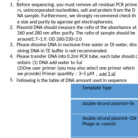
1.
Before sequencing, you must remove all residual PCR prime
rs, unincorporated nucleotides, salt and protein from the D
NA sample. Furthermore, we strongly recommend check th
e size and purity by agarose gel electrophoresis.
2.
Plasmid DNA should measure the ratio of the absorbance at
260 and 280 nm after purify. The ratio of sample should be
around1.7~1.9. OD 260/230>2.0
3.
Please dissolve DNA in nuclease-free water or DI water, diss
olving DNA in TE buffer is not recommended.
4.
Please transfer DNA into 0.2ml PCR tube, each tube should c
ontain: (1) DNA add water to 5ul
(2)One user primer (you may also select one primer which
：
，
we provide) Primer quantity
3~5 μM
1 μl
add
5.
Following is the table of DNA amount used in sequence
Template Type
double-strand plasmid~5k
double-strand plasmid~10k
Phage or cosmid