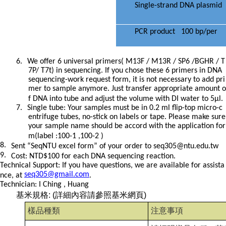
Single-strand DNA plasmid
PCR product 100 bp
6.
We offer 6 universal primers( M13F / M13R / SP6 /BGHR / T
7P/ T7t) in sequencing. If you chose these 6 primers in DNA
sequencing-work request form, it is not necessary to add pri
mer to sample anymore. Just transfer appropriate amount o
f DNA into tube and adjust the volume with DI water to 5μl. ​
7.
Single tube: Your samples must be in 0.2 ml flip-top micro-c
entrifuge tubes, no-stick on labels or tape. Please make sure
your sample name should be accord with the application for
m(label :100-1 ,100-2 )
8.
Sent “SeqNTU excel form” of your order to seq305@ntu.edu.tw
9.
Cost: NTD$100 for each DNA sequencing reaction.
Technical Support:
If you have questions, we are available for assista
seq305@gmail.com
nce, at
.
Technician:
I Ching , Huang
基米規格
: (
詳細內容請參照基米網頁
)
樣品種類
注意事項