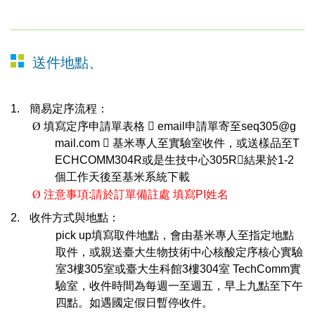
送件地點、
1.
簡易定序流程：
Ø
填寫定序申請單表格

email
申請單寄至
seq305@g
mail.com

基米專人至實驗室收件，或送樣品至
T
ECHCOMM304R
或是生技中心
305R

結果於
1-2
個工作天後至基米系統下載
Ø
注意事項
:
請於訂單備註處 填寫
PI
姓名
2.
收件方式與地點：
pick up
填寫取件地點，會由基米專人至指定地點
取件，或
親送臺大生物技術中心核酸定序核心實驗
室
3
樓
305
室
或
臺大
生科館
3
樓
304
室
TechComm
實
驗室
，收件時間為每週一至週五，早上九點至下午
四點。如遇國定假日暫停收件。