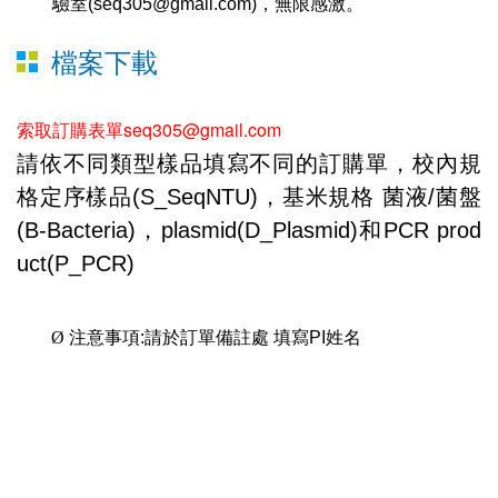
驗室
(seq305@gmail.com)
，無限感激。
檔案下載
索取訂購表單seq305@gmail.com
請依不同類型樣品填寫不同的訂購單，
校內規
格定序樣品
(S_SeqNTU)
，基米規格 菌液
/
菌盤
(B-Bacteria)
，
plasmid(D_Plasmid)
和
PCR prod
uct(P_PCR)
Ø
注意事項
:
請於訂單備註處 填寫
PI
姓名