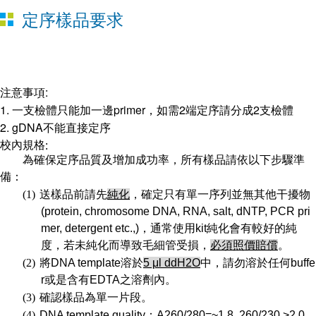
定序樣品要求
注意事項:
1.
一支檢體只能加一邊primer，如需2端定序請分成2支檢體
2.
gDNA不能直接定序
校內規格
:
為確保定序品質及增加成功率，所有樣品請依以下步驟準
備：
(1)
送樣品前請先
純化
，確定只有單一序列並無其他干擾物
(protein, chromosome DNA, RNA, salt, dNTP, PCR pri
mer, detergent etc.,)
，通常使用
kit
純化會有較好的純
度，若未純化而導致毛細管受損，
必須照價賠償
。
(2)
將
DNA template
溶於
5 μl ddH
2
O
中，請勿溶於任何
buffe
r
或是含有
EDTA
之溶劑內。
(3)
確認樣品為單一片段。
(4)
DNA template quality
：
A260/280=~1.8 260/230 >2.0