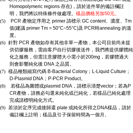
Homopolymeric regions
存在
)
，請於送件單的備註欄註
明，我們將以特殊條件做處理。
樣品價格另加
50
元。
(5)
PCR
產物定序用之
primer
請標示
GC content
、濃度、
Tm
值
(
建議
primer Tm = 50
°
C~55
°
C)
及
PCR
時
annealing
的溫
度。
(6)
針對
PCR
產物如存有其他非單一產物，本公司目前尚未提
供切膠服務，需由客戶自行切膠後送件，我們將提供膠體純
化之服務，但需注意膠體大小需小於
200mg
，若膠體過大
則會影響純化後
DNA
之品質。
(7)
樣品種類縮寫代碼
B-Bacterial Colony
；
L-Liquid Culture
；
D-Plasmid DNA
；
P-PCR Product
。
(8)
若樣品為菌體或
plasmid DNA
，請標示清楚
vector
；若為
P
CR
產物，請務必勾選未純化或已純化，若樣品已純化處理
完成請標明純化方式。
(9)
若須於定序完成後歸還
plate
或純化所得之
DNA
樣品，請於
備註欄上註明；樣品及引子保留時間為一個月。